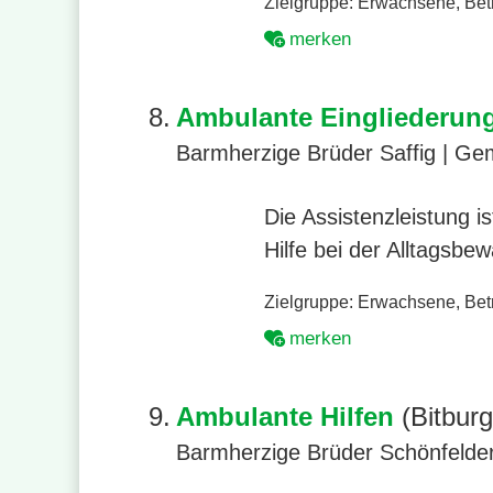
Zielgruppe:
Erwachsene
,
Bet
merken
8.
Ambulante Eingliederung
Barmherzige Brüder Saffig | G
Die Assistenzleistung 
Hilfe bei der Alltagsbe
Zielgruppe:
Erwachsene
,
Bet
merken
9.
Ambulante Hilfen
(Bitburg
Barmherzige Brüder Schönfelder