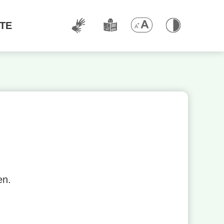
TE
en.