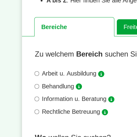
A bis Z
: Hier finden Sie alle Ang
Bereiche
Freit
Zu welchem
Bereich
suchen Si
Arbeit u. Ausbildung

Behandlung

Information u. Beratung

Rechtliche Betreuung
