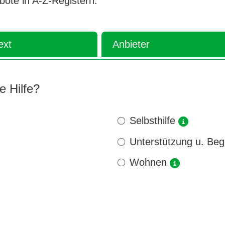
ebote in A-Z-Registern.
ext
Anbieter
e Hilfe?
Selbsthilfe

Unterstützung u. Begl
Wohnen
