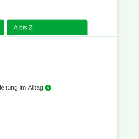
A bis Z
eitung im Alltag
