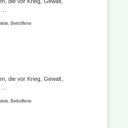
n, die vor Krieg, Gewalt,
n …
tete
,
Betroffene
n, die vor Krieg, Gewalt,
n …
tete
,
Betroffene