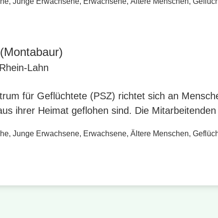
che
,
Junge Erwachsene
,
Erwachsene
,
Ältere Menschen
,
Geflüch
(Montabaur)
 Rhein-Lahn
rum für Geflüchtete (PSZ) richtet sich an Mensche
us ihrer Heimat geflohen sind. Die Mitarbeitende
che
,
Junge Erwachsene
,
Erwachsene
,
Ältere Menschen
,
Geflüch