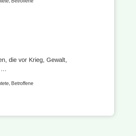
tete
,
Betroffene
n, die vor Krieg, Gewalt,
n …
tete
,
Betroffene