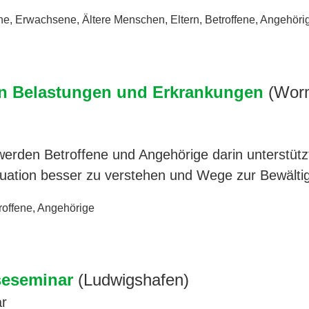
ne
,
Erwachsene
,
Ältere Menschen
,
Eltern
,
Betroffene
,
Angehöri
en Belastungen und Erkrankungen
(Wor
 werden Betroffene und Angehörige darin unterstütz
tuation besser zu verstehen und Wege zur Bewält
roffene
,
Angehörige
seseminar
(Ludwigshafen)
ar