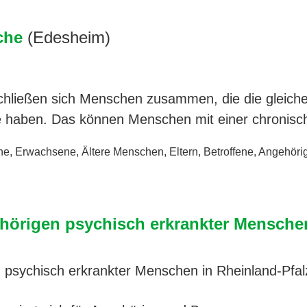
che
(Edesheim)
schließen sich Menschen zusammen, die die gleich
e haben. Das können Menschen mit einer chronis
ne
,
Erwachsene
,
Ältere Menschen
,
Eltern
,
Betroffene
,
Angehöri
örigen psychisch erkrankter Menschen
psychisch erkrankter Menschen in Rheinland-Pfal