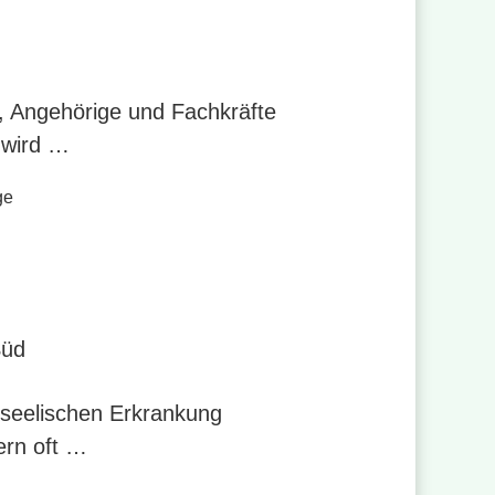
, Angehörige und Fachkräfte
 wird …
ge
Süd
 seelischen Erkrankung
ern oft …