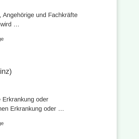
, Angehörige und Fachkräfte
 wird …
ge
inz)
e Erkrankung oder
chen Erkrankung oder …
ge