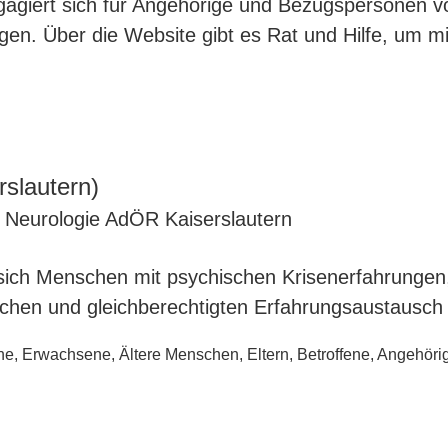
agiert sich für Angehörige und Bezugspersonen 
en. Über die Website gibt es Rat und Hilfe, um mi
rslautern)
nd Neurologie AdÖR Kaiserslautern
sich Menschen mit psychischen Krisenerfahrungen
ichen und gleichberechtigten Erfahrungsaustausch
ne
,
Erwachsene
,
Ältere Menschen
,
Eltern
,
Betroffene
,
Angehöri