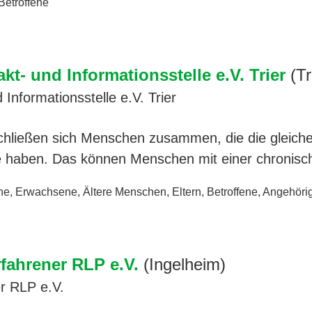
Betroffene
kt- und Informationsstelle e.V. Trier
(Tr
Informationsstelle e.V. Trier
schließen sich Menschen zusammen, die die gleich
e haben. Das können Menschen mit einer chronis
ne
,
Erwachsene
,
Ältere Menschen
,
Eltern
,
Betroffene
,
Angehöri
rfahrener RLP e.V.
(Ingelheim)
er RLP e.V.