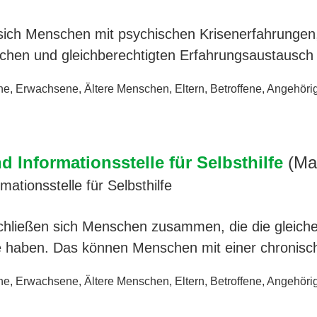
sich Menschen mit psychischen Krisenerfahrungen
ichen und gleichberechtigten Erfahrungsaustausch
ne
,
Erwachsene
,
Ältere Menschen
,
Eltern
,
Betroffene
,
Angehöri
 Informationsstelle für Selbsthilfe
(Ma
ationsstelle für Selbsthilfe
schließen sich Menschen zusammen, die die gleich
e haben. Das können Menschen mit einer chronis
ne
,
Erwachsene
,
Ältere Menschen
,
Eltern
,
Betroffene
,
Angehöri