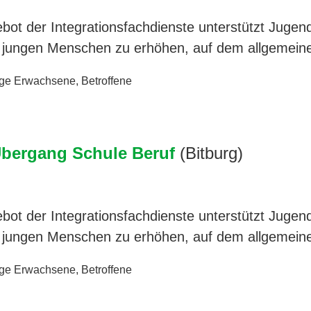
ot der Integrationsfachdienste unterstützt Jugend
er jungen Menschen zu erhöhen, auf dem allgemei
ge Erwachsene
,
Betroffene
Übergang Schule Beruf
(Bitburg)
ot der Integrationsfachdienste unterstützt Jugend
er jungen Menschen zu erhöhen, auf dem allgemei
ge Erwachsene
,
Betroffene