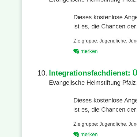
Dieses kostenlose Angeb
ist es, die Chancen d
Zielgruppe:
Jugendliche
,
Jun
merken
10.
Integrationsfachdienst: 
Evangelische Heimstiftung Pfalz
Dieses kostenlose Angeb
ist es, die Chancen d
Zielgruppe:
Jugendliche
,
Jun
merken