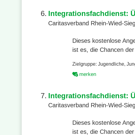
6.
Integrationsfachdienst: 
Caritasverband Rhein-Wied-Sieg
Dieses kostenlose Angeb
ist es, die Chancen d
Zielgruppe:
Jugendliche
,
Jun
merken
7.
Integrationsfachdienst: 
Caritasverband Rhein-Wied-Sieg
Dieses kostenlose Angeb
ist es, die Chancen d