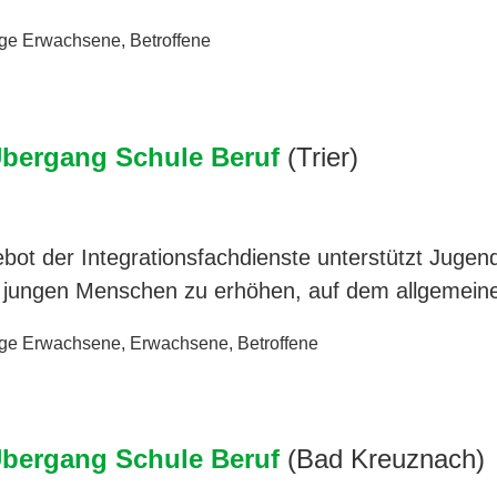
ge Erwachsene
,
Betroffene
Übergang Schule Beruf
(Trier)
ot der Integrationsfachdienste unterstützt Jugend
er jungen Menschen zu erhöhen, auf dem allgemei
ge Erwachsene
,
Erwachsene
,
Betroffene
Übergang Schule Beruf
(Bad Kreuznach)