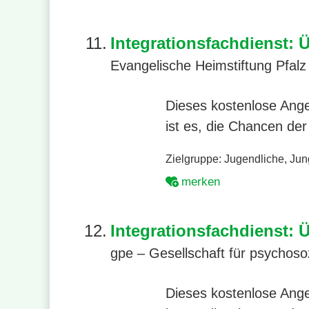
11.
Integrationsfachdienst: 
Evangelische Heimstiftung Pfalz
Dieses kostenlose Angeb
ist es, die Chancen d
Zielgruppe:
Jugendliche
,
Jun
merken
12.
Integrationsfachdienst: 
gpe – Gesellschaft für psychos
Dieses kostenlose Angeb