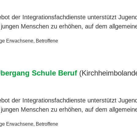
ot der Integrationsfachdienste unterstützt Jugend
er jungen Menschen zu erhöhen, auf dem allgemei
ge Erwachsene
,
Betroffene
Übergang Schule Beruf
(Kirchheimboland
ot der Integrationsfachdienste unterstützt Jugend
er jungen Menschen zu erhöhen, auf dem allgemei
ge Erwachsene
,
Betroffene