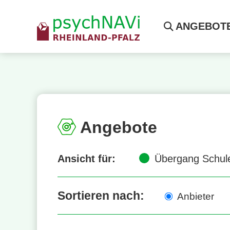
ANGEBOT
Angebote
Ansicht für:
Übergang Schul
Sortieren nach:
Anbieter