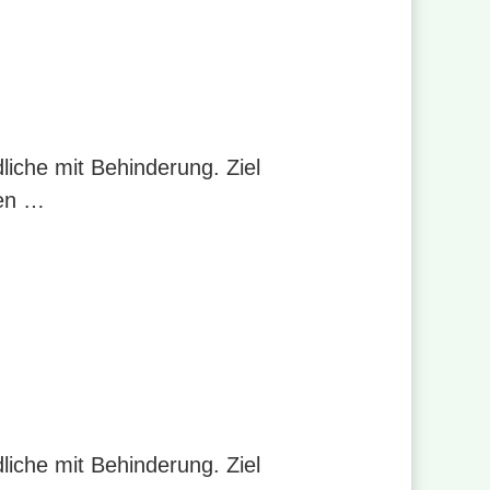
liche mit Behinderung. Ziel
nen …
liche mit Behinderung. Ziel