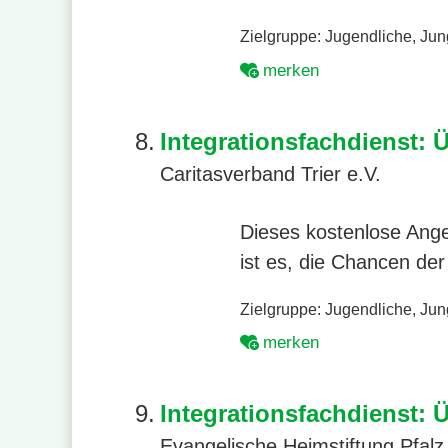
Zielgruppe:
Jugendliche
,
Jun
merken
8.
Integrationsfachdienst: 
Caritasverband Trier e.V.
Dieses kostenlose Angeb
ist es, die Chancen d
Zielgruppe:
Jugendliche
,
Jun
merken
9.
Integrationsfachdienst: 
Evangelische Heimstiftung Pfalz