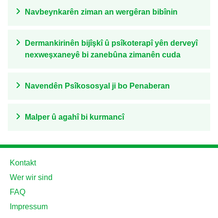
Navbeynkarên ziman an wergêran bibînin
Dermankirinên bijîşkî û psîkoterapî yên derveyî
nexweşxaneyê bi zanebûna zimanên cuda
Navendên Psîkososyal ji bo Penaberan
Malper û agahî bi kurmancî
Kontakt
Wer wir sind
FAQ
Impressum