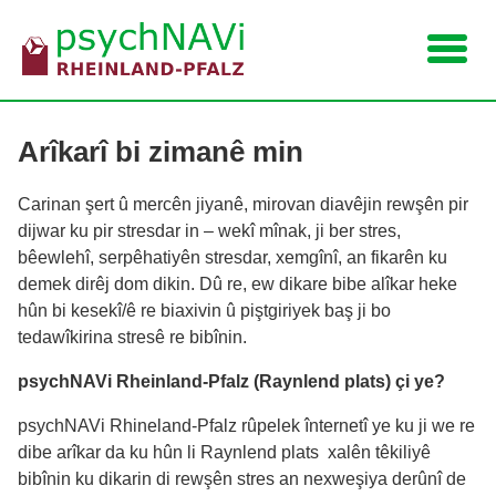
Navigation
Arîkarî bi zimanê min
Carinan şert û mercên jiyanê, mirovan diavêjin rewşên pir
dijwar ku pir stresdar in – wekî mînak, ji ber stres,
bêewlehî, serpêhatiyên stresdar, xemgînî, an fikarên ku
demek dirêj dom dikin. Dû re, ew dikare bibe alîkar heke
hûn bi kesekî/ê re biaxivin û piştgiriyek baş ji bo
tedawîkirina stresê re bibînin.
psychNAVi Rheinland-Pfalz (Raynlend plats) çi ye?
psychNAVi Rhineland-Pfalz rûpelek înternetî ye ku ji we re
dibe arîkar da ku hûn li Raynlend plats xalên têkiliyê
bibînin ku dikarin di rewşên stres an nexweşiya derûnî de