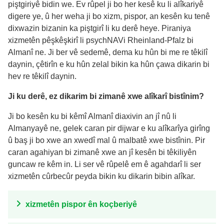
piştgiriyê bidin we. Ev rûpel ji bo her kesê ku li alîkariyê
digere ye, û her weha ji bo xizm, pispor, an kesên ku tenê
dixwazin bizanin ka piştgirî li ku derê heye. Piraniya
xizmetên pêşkêşkirî li psychNAVi Rheinland-Pfalz bi
Almanî ne. Ji ber vê sedemê, dema ku hûn bi me re têkilî
daynin, çêtirîn e ku hûn zelal bikin ka hûn çawa dikarin bi
hev re têkilî daynin.
Ji ku derê, ez dikarim bi zimanê xwe alîkarî bistînim?
Ji bo kesên ku bi kêmî Almanî diaxivin an jî nû li
Almanyayê ne, gelek caran pir dijwar e ku alîkarîya girîng
û baş ji bo xwe an xwedî mal û malbatê xwe bistînin. Pir
caran agahiyan bi zimanê xwe an jî kesên bi têkiliyên
guncaw re kêm in. Li ser vê rûpelê em ê agahdarî li ser
xizmetên cûrbecûr peyda bikin ku dikarin bibin alîkar.
xizmetên pispor ên koçberiyê